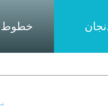
نجان
خطوط ان
جان
خطوط ا
شر