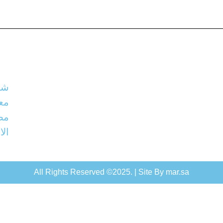
شر
معد
مص
الا
All Rights Reserved ©2025. | Site By mar.sa