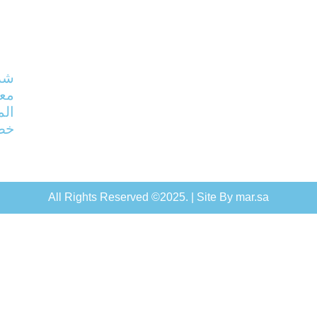
شرك
معد
الم
خطو
All Rights Reserved ©2025. | Site By mar.sa